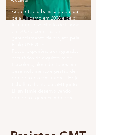
Arquiteta
Arquiteta e urbanista graduada
pela Unicamp em 2008 e pelo
Instituto Universitário de Lisboa
em 2007 e com Pós em
gerenciamento de projeto pela
Esalq-USP 2016.
Possui experiência em grandes
escritórios de arquitetura de
Barcelona, além de 8 anos em
desenvolvimento e gestão de
projetos em construtoras. Hoje
trabalha à frente da GMT junto a
Lilian Tamie desenvolvendo
projetos e gerenciando obras.