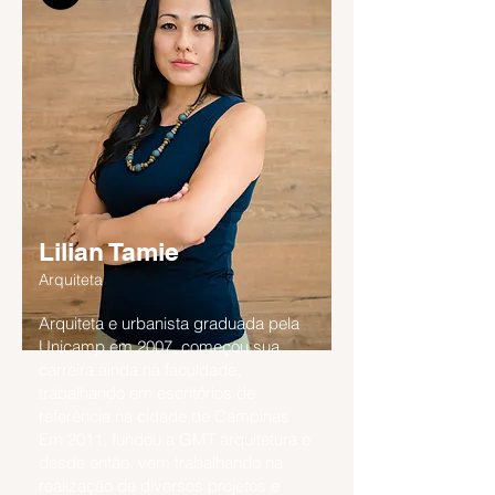
Lilian Tamie
Arquiteta
Arquiteta e urbanista graduada pela
Unicamp em 2007, começou sua
carreira ainda na faculdade,
trabalhando em escritórios de
referência na cidade de Campinas.
Em 2011, fundou a GMT arquitetura e
desde então, vem trabalhando na
realização de diversos projetos e